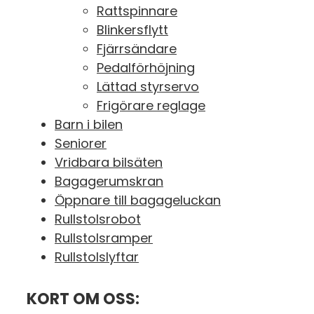
Rattspinnare
Blinkersflytt
Fjärrsändare
Pedalförhöjning
Lättad styrservo
Frigörare reglage
Barn i bilen
Seniorer
Vridbara bilsäten
Bagagerumskran
Öppnare till bagageluckan
Rullstolsrobot
Rullstolsramper
Rullstolslyftar
KORT OM OSS: